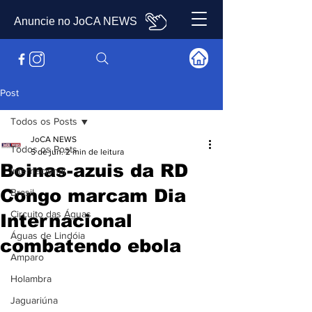
Anuncie no JoCA NEWS
Post
Todos os Posts
JoCA NEWS
Todos os Posts
5 de jun.
2 min de leitura
Boinas-azuis da RD
Internacional
Congo marcam Dia
Brasil
Circuito das Águas
Internacional
Águas de Lindóia
combatendo ebola
Amparo
Holambra
Jaguariúna