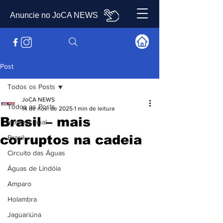
Anuncie no JoCA NEWS
Post
Todos os Posts
JoCA NEWS
Todos os Posts
14 de nov. de 2025
1 min de leitura
Brasil – mais
Internacional
corruptos na cadeia
Brasil
Circuito das Águas
Águas de Lindóia
Amparo
Holambra
Jaguariúna