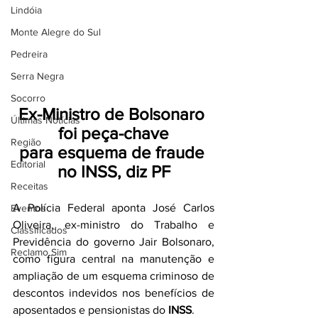
Lindóia
Monte Alegre do Sul
Pedreira
Serra Negra
Socorro
Ex-Ministro de Bolsonaro 
Últimas Notícias
foi peça-chave
Região
para esquema de fraude 
Editorial
no INSS, diz PF
Receitas
A Polícia Federal aponta José Carlos 
Eventos
Oliveira, ex-ministro do Trabalho e 
Classificados
Previdência do governo Jair Bolsonaro, 
Reclamo Sim
como figura central na manutenção e 
ampliação de um esquema criminoso de 
descontos indevidos nos benefícios de 
aposentados e pensionistas do 
INSS
.