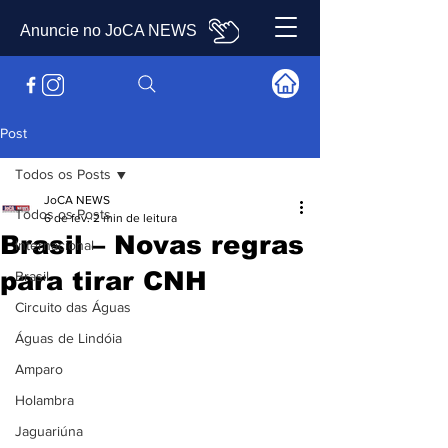
Anuncie no JoCA NEWS
Post
Todos os Posts
JoCA NEWS
Todos os Posts
6 de fev.
2 min de leitura
Brasil – Novas regras
Internacional
para tirar CNH
Brasil
Circuito das Águas
Águas de Lindóia
Amparo
Holambra
Jaguariúna