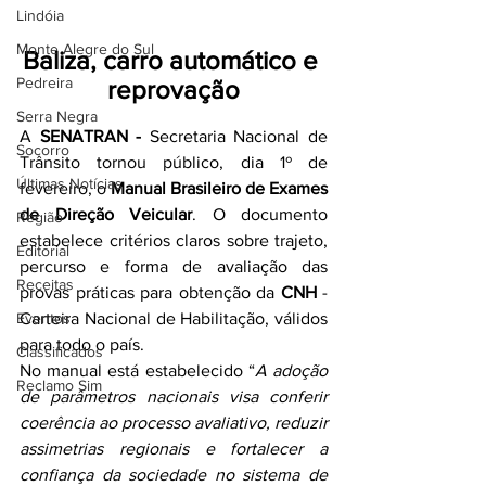
Lindóia
Monte Alegre do Sul
Baliza, carro automático e 
Pedreira
reprovação
Serra Negra
A 
SENATRAN -
 Secretaria Nacional de 
Socorro
Trânsito tornou público, dia 1º de 
Últimas Notícias
fevereiro, o 
Manual Brasileiro de Exames 
de Direção Veicular
. O documento 
Região
estabelece critérios claros sobre trajeto, 
Editorial
percurso e forma de avaliação das 
Receitas
provas práticas para obtenção da 
CNH
 - 
Eventos
Carteira Nacional de Habilitação, válidos 
para todo o país.
Classificados
No manual está estabelecido “
A adoção 
Reclamo Sim
de parâmetros nacionais visa conferir 
coerência ao processo avaliativo, reduzir 
assimetrias regionais e fortalecer a 
confiança da sociedade no sistema de 