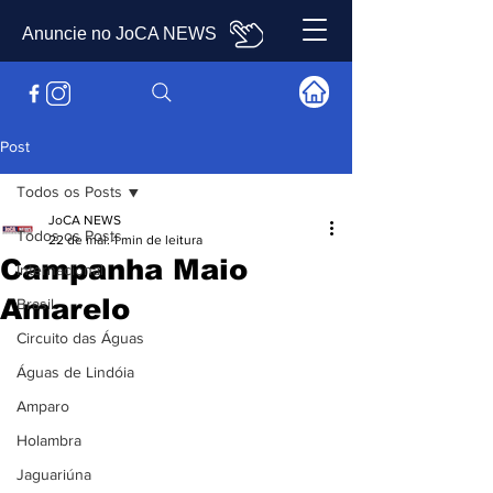
Anuncie no JoCA NEWS
Post
Todos os Posts
JoCA NEWS
Todos os Posts
22 de mai.
1 min de leitura
Campanha Maio
Internacional
Amarelo
Brasil
Circuito das Águas
Águas de Lindóia
Amparo
Holambra
Jaguariúna