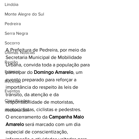
Lindóia
Monte Alegre do Sul
Pedreira
Serra Negra
Socorro
A Prefeitura de Pedreira, por meio da 
Últimas Notícias
Secretaria Municipal de Mobilidade 
Região
Urbana, convida toda a população para 
Editorial
participar do 
Domingo Amarelo
, um 
evento preparado para reforçar a 
Receitas
importância do respeito às leis de 
Eventos
trânsito, da atenção e da 
Classificados
responsabilidade de motoristas, 
motociclistas, ciclistas e pedestres.
Reclamo Sim
O encerramento da 
Campanha Maio 
Amarelo
 será marcado com um dia 
especial de conscientização, 