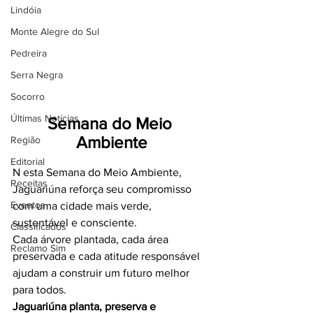
Lindóia
Monte Alegre do Sul
Pedreira
Serra Negra
Socorro
Últimas Notícias
Semana do Meio 
Ambiente
Região
Editorial
N esta Semana do Meio Ambiente, 
Receitas
Jaguariúna reforça seu compromisso 
Eventos
com uma cidade mais verde, 
sustentável e consciente.
Classificados
Cada árvore plantada, cada área 
Reclamo Sim
preservada e cada atitude responsável 
ajudam a construir um futuro melhor 
para todos.
Jaguariúna planta, preserva e 