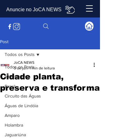
Anuncie no JoCA NEWS
Post
Todos os Posts
JoCA NEWS
Todos os Posts
5 de jun.
1 min de leitura
Cidade planta,
Internacional
preserva e transforma
Brasil
Circuito das Águas
Águas de Lindóia
Amparo
Holambra
Jaguariúna