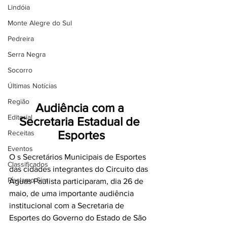
Lindóia
Monte Alegre do Sul
Pedreira
Serra Negra
Socorro
Últimas Notícias
Região
Audiência com a 
Editorial
Secretaria Estadual de 
Esportes
Receitas
Eventos
O s Secretários Municipais de Esportes 
Classificados
das cidades integrantes do Circuito das 
Reclamo Sim
Águas Paulista participaram, dia 26 de 
maio, de uma importante audiência 
institucional com a Secretaria de 
Esportes do Governo do Estado de São 