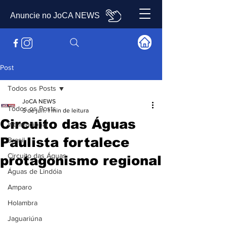
Anuncie no JoCA NEWS
Post
Todos os Posts
JoCA NEWS
Todos os Posts
5 de jun.
1 min de leitura
Circuito das Águas
Internacional
Paulista fortalece
Brasil
Circuito das Águas
protagonismo regional
Águas de Lindóia
Amparo
Holambra
Jaguariúna