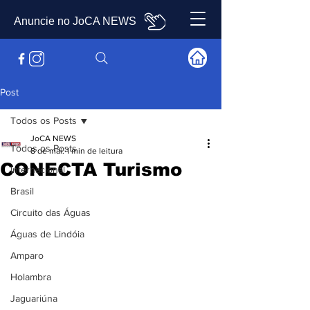
Anuncie no JoCA NEWS
Post
Todos os Posts
JoCA NEWS
Todos os Posts
8 de mai.
1 min de leitura
CONECTA Turismo
Internacional
Brasil
Circuito das Águas
Águas de Lindóia
Amparo
Holambra
Jaguariúna