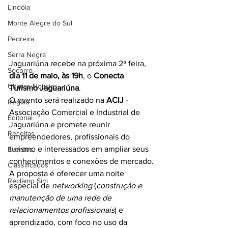
Lindóia
Monte Alegre do Sul
Pedreira
Serra Negra
Jaguariúna recebe na próxima 2ª feira, 
Socorro
dia 11 de maio, às 19h
, o 
Conecta 
Últimas Notícias
Turismo Jaguariúna
.
O evento será realizado na 
ACIJ
 - 
Região
Associação Comercial e Industrial de 
Editorial
Jaguariúna e promete reunir 
Receitas
empreendedores, profissionais do 
turismo e interessados em ampliar seus 
Eventos
conhecimentos e conexões de mercado.
Classificados
A proposta é oferecer uma noite 
Reclamo Sim
especial de 
networking
 (
construção e 
manutenção de uma rede de 
relacionamentos profissionais
) e 
aprendizado, com foco no uso da 