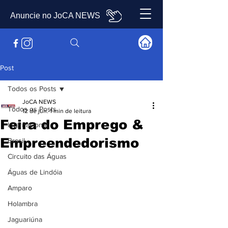
Anuncie no JoCA NEWS
Post
Todos os Posts
JoCA NEWS
Todos os Posts
12 de jun.
1 min de leitura
Feira do Emprego &
Internacional
Empreendedorismo
Brasil
Circuito das Águas
Águas de Lindóia
Amparo
Holambra
Jaguariúna