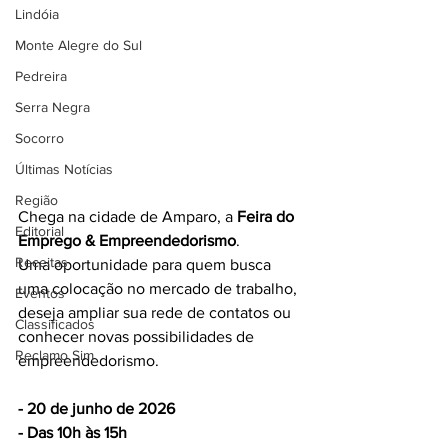
Lindóia
Monte Alegre do Sul
Pedreira
Serra Negra
Socorro
Últimas Notícias
Região
Chega na cidade de Amparo, a 
Feira do 
Editorial
Emprego & Empreendedorismo
.
Receitas
Uma oportunidade para quem busca 
uma colocação no mercado de trabalho, 
Eventos
deseja ampliar sua rede de contatos ou 
Classificados
conhecer novas possibilidades de 
Reclamo Sim
empreendedorismo.
- 20 de junho de 2026
- Das 10h às 15h