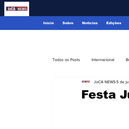
Início
Sobre
Notícias
Edições
Todos os Posts
Internacional
B
JoCA NEWS
5 de ju
Lindóia
Monte Alegre do Sul
Festa J
Receitas
Eventos
Classi