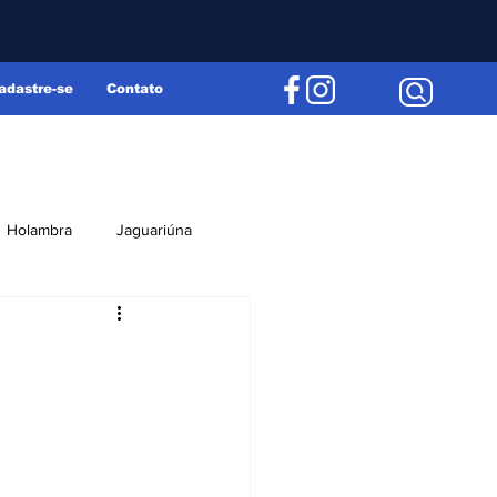
adastre-se
Contato
Holambra
Jaguariúna
Região
Editorial