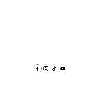
Abrangência
Águas de Lindóia, Amparo, Holambra,
Jaguariúna, Lindóia, Monte Alegre do
Sul, Pedreira, Serra Negra e Socorro e
Região