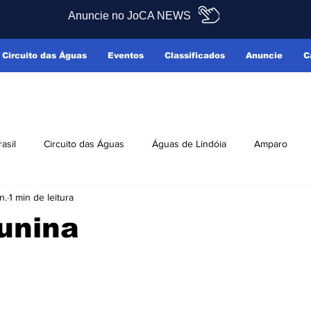
Anuncie no JoCA NEWS
Circuito das Águas
Eventos
Classificados
Anuncie
C
rasil
Circuito das Águas
Águas de Lindóia
Amparo
n.
1 min de leitura
Pedreira
Serra Negra
Socorro
Últimas Notícias
unina
ficados
Reclamo Sim