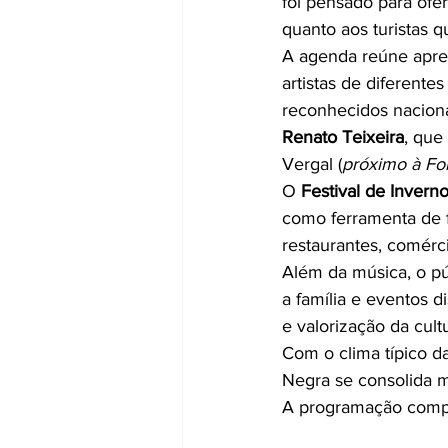
foi pensado para ofer
quanto aos turistas 
A agenda reúne aprese
artistas de diferentes
reconhecidos nacion
Renato Teixeira
, que
Vergal (
próximo à Fon
O 
Festival de Invern
como ferramenta de f
restaurantes, comérc
Além da música, o pú
a família e eventos d
e valorização da cultu
Com o clima típico d
Negra se consolida m
A programação compl