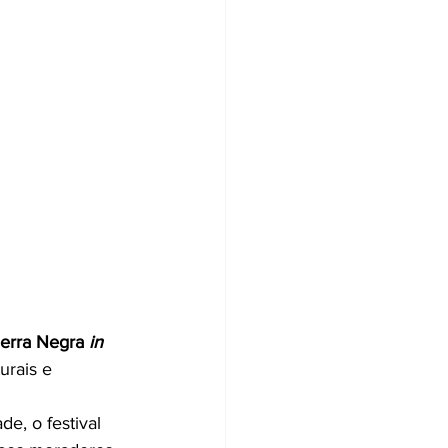
Serra Negra 
in 
urais e 
e, o festival 