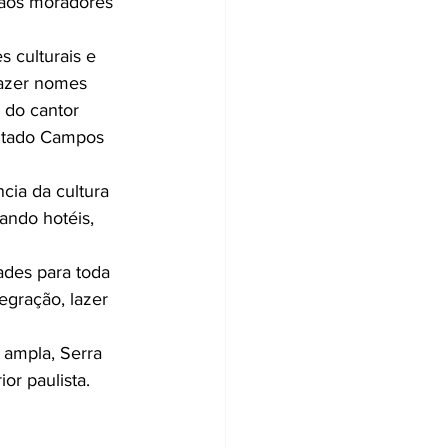
 aos moradores 
 culturais e 
trazer nomes 
 do cantor 
utado Campos 
cia da cultura 
ando hotéis, 
ades para toda 
egração, lazer 
 ampla, Serra 
or paulista.