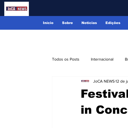
Início
Sobre
Notícias
Edições
Todos os Posts
Internacional
B
JoCA NEWS
12 de j
Lindóia
Monte Alegre do Sul
Festiva
Receitas
Eventos
Classi
in Conc