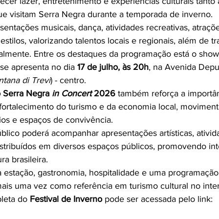
ecer lazer, entretenimento e experiências culturais tanto
que visitam Serra Negra durante a temporada de inverno.
ntações musicais, dança, atividades recreativas, atrações
 estilos, valorizando talentos locais e regionais, além de 
almente. Entre os destaques da programação está o show
 se apresenta no dia 
17 de julho, às 20h
, na Avenida Dep
tana di Trevi
) - centro.
o Serra Negra 
in Concert
 2026
 também reforça a importân
ortalecimento do turismo e da economia local, moviment
ios e espaços de convivência.
blico poderá acompanhar apresentações artísticas, ativid
istribuídos em diversos espaços públicos, promovendo int
ra brasileira.
a estação, gastronomia, hospitalidade e uma programação
ais uma vez como referência em turismo cultural no interi
eta do 
Festival de Inverno 
pode ser acessada pelo link: