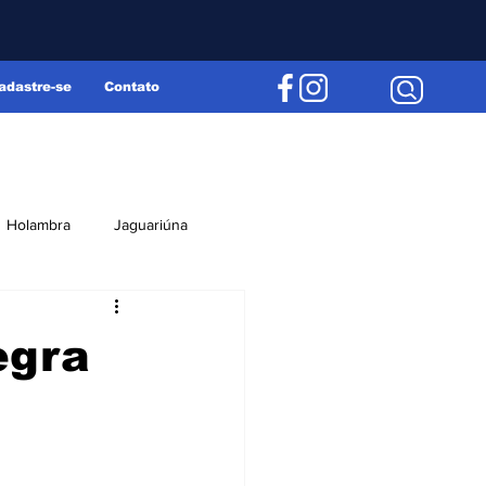
adastre-se
Contato
Holambra
Jaguariúna
Região
Editorial
egra