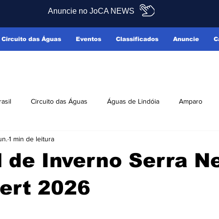
Anuncie no JoCA NEWS
Circuito das Águas
Eventos
Classificados
Anuncie
C
rasil
Circuito das Águas
Águas de Lindóia
Amparo
un.
1 min de leitura
Pedreira
Serra Negra
Socorro
Últimas Notícias
l de Inverno Serra N
ficados
Reclamo Sim
ert 2026