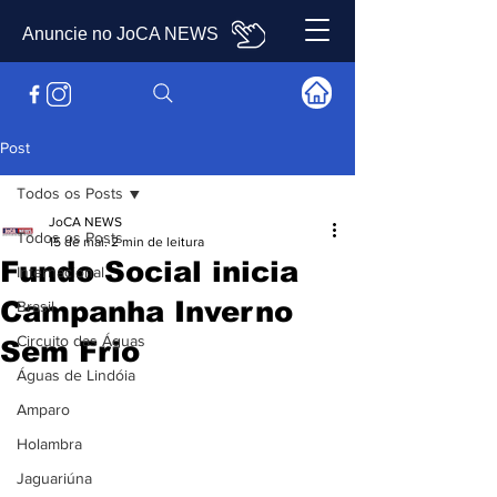
Anuncie no JoCA NEWS
Post
Todos os Posts
JoCA NEWS
Todos os Posts
15 de mai.
2 min de leitura
Fundo Social inicia
Internacional
Campanha Inverno
Brasil
Circuito das Águas
Sem Frio
Águas de Lindóia
Amparo
Holambra
Jaguariúna