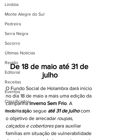
Lindóia
Monte Alegre do Sul
Pedreira
Serra Negra
Socorro
Últimas Notícias
Região
De 18 de maio até 31 de 
Editorial
julho
Receitas
O Fundo Social de Holambra dará início 
Eventos
no dia 18 de maio a mais uma edição da 
Classificados
campanha 
Inverno Sem Frio
. A 
mobilização segue 
até 31 de julho
 com 
Reclamo Sim
o objetivo de arrecadar 
roupas, 
calçados e cobertores
 para auxiliar 
famílias em situação de vulnerabilidade 