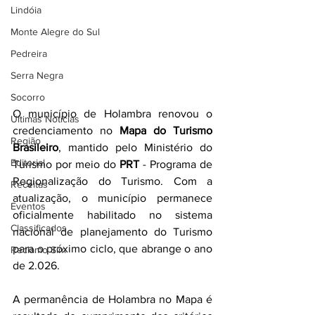
Lindóia
Monte Alegre do Sul
Pedreira
Serra Negra
Socorro
O município de Holambra renovou o 
Últimas Notícias
credenciamento no 
Mapa do Turismo 
Região
Brasileiro
, mantido pelo Ministério do 
Editorial
Turismo por meio do 
PRT
 - Programa de 
Regionalização do Turismo. Com a 
Receitas
atualização, o município permanece 
Eventos
oficialmente habilitado no sistema 
Classificados
nacional de planejamento do Turismo 
para o próximo ciclo, que abrange o ano 
Reclamo Sim
de 2.026.
A permanência de Holambra no Mapa é 