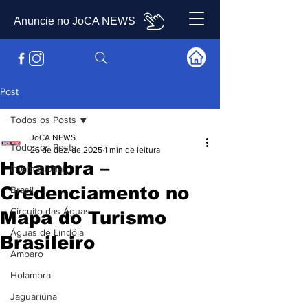
Anuncie no JoCA NEWS
Post
Todos os Posts
JoCA NEWS
Todos os Posts
26 de dez. de 2025
1 min de leitura
Holambra –
Internacional
Credenciamento no
Brasil
Circuito das Águas
Mapa do Turismo
Águas de Lindóia
Brasileiro
Amparo
Holambra
Jaguariúna