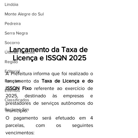
Lindóia
Monte Alegre do Sul
Pedreira
Serra Negra
Socorro
Lançamento da Taxa de 
Últimas Notícias
Licença e ISSQN 2025
Região
Editorial
A Prefeitura informa que foi realizado o 
Receitas
lançamento da 
Taxa de Licença e do 
ISSQN Fixo
 referente ao exercício de 
Eventos
2025, destinado às empresas e 
Classificados
prestadores de serviços autônomos do 
Reclamo Sim
município.
O pagamento será efetuado em 4 
parcelas, com os seguintes 
vencimentos: