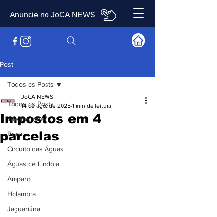
Anuncie no JoCA NEWS
Post
Todos os Posts
JoCA NEWS
Todos os Posts
14 de ago. de 2025
1 min de leitura
Impostos em 4
Internacional
parcelas
Brasil
Circuito das Águas
Águas de Lindóia
Amparo
Holambra
Jaguariúna