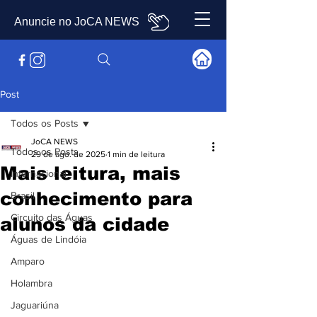
Anuncie no JoCA NEWS
Post
Todos os Posts
JoCA NEWS
Todos os Posts
29 de ago. de 2025
1 min de leitura
Mais leitura, mais
Internacional
conhecimento para
Brasil
Circuito das Águas
alunos da cidade
Águas de Lindóia
Amparo
Holambra
Jaguariúna