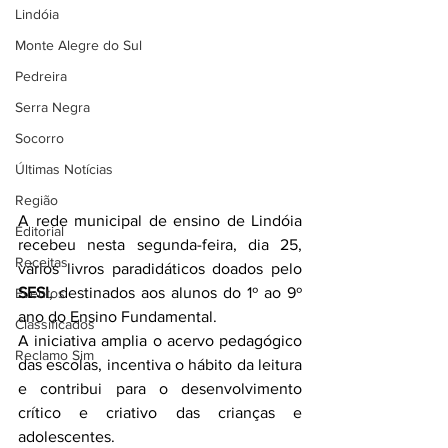
Lindóia
Monte Alegre do Sul
Pedreira
Serra Negra
Socorro
Últimas Notícias
Região
A rede municipal de ensino de Lindóia 
Editorial
recebeu nesta segunda-feira, dia 25, 
Receitas
vários livros paradidáticos doados pelo 
SESI
, destinados aos alunos do 1º ao 9º 
Eventos
ano do Ensino Fundamental.
Classificados
A iniciativa amplia o acervo pedagógico 
Reclamo Sim
das escolas, incentiva o hábito da leitura 
e contribui para o desenvolvimento 
crítico e criativo das crianças e 
adolescentes.