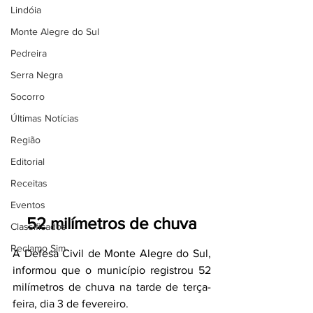
Lindóia
Monte Alegre do Sul
Pedreira
Serra Negra
Socorro
Últimas Notícias
Região
Editorial
Receitas
Eventos
52 milímetros de chuva
Classificados
Reclamo Sim
A Defesa Civil de Monte Alegre do Sul, 
informou que o município registrou 52 
milímetros de chuva na tarde de terça-
feira, dia 3 de fevereiro.