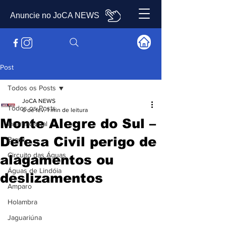
Anuncie no JoCA NEWS
Post
Todos os Posts
JoCA NEWS
Todos os Posts
6 de fev.
1 min de leitura
Monte Alegre do Sul –
Internacional
Defesa Civil perigo de
Brasil
Circuito das Águas
alagamentos ou
Águas de Lindóia
deslizamentos
Amparo
Holambra
Jaguariúna