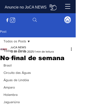
Anuncie no JoCA NEWS
Post
Todos os Posts
JoCA NEWS
Todos os Posts
12 de set. de 2025
1 min de leitura
No final de semana
Internacional
Brasil
Circuito das Águas
Águas de Lindóia
Amparo
Holambra
Jaguariúna