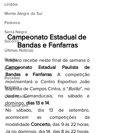
Lindóia
Monte Alegre do Sul
Pedreira
Serra Negra
Campeonato Estadual de 
Socorro
Bandas e Fanfarras
Últimas Notícias
Região
Amparo recebe neste final de semana o 
Campeonato Estadual Paulista de 
Editorial
Bandas e Fanfarras
. A competição 
Receitas
movimentará o Centro Esportivo João 
Eventos
Baptista de Campos Cintra, o “
Bolão
”, no 
Jardim Camanducaia, no sábado e 
Classificados
domingo, 
dias 13 e 14
.
Reclamo Sim
No sábado, dia 13 de setembro, 
acontecem as competições da 
modalidade 
Concerto
, das 9 às 22 horas. 
Já no domingo, dia 14, das 8 às 22 horas, 