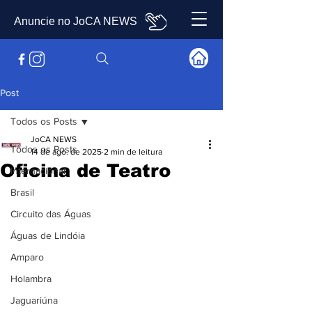
Anuncie no JoCA NEWS
Post
Todos os Posts
JoCA NEWS
Todos os Posts
14 de ago. de 2025
2 min de leitura
Oficina de Teatro
Internacional
Brasil
Circuito das Águas
Águas de Lindóia
Amparo
Holambra
Jaguariúna