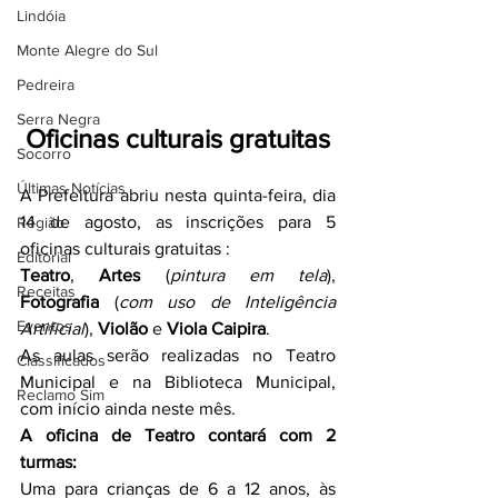
Lindóia
Monte Alegre do Sul
Pedreira
Serra Negra
Oficinas culturais gratuitas
Socorro
Últimas Notícias
A Prefeitura abriu nesta quinta-feira, dia 
14 de agosto, as inscrições para 5 
Região
oficinas culturais gratuitas :
Editorial
Teatro
, 
Artes
 (
pintura em tela
), 
Receitas
Fotografia
 (
com uso de Inteligência 
Eventos
Artificial
), 
Violão
 e 
Viola Caipira
.
As aulas serão realizadas no Teatro 
Classificados
Municipal e na Biblioteca Municipal, 
Reclamo Sim
com início ainda neste mês.
A oficina de Teatro contará com 2 
turmas:
Uma para crianças de 6 a 12 anos, às 