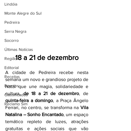
Lindóia
Monte Alegre do Sul
Pedreira
Serra Negra
Socorro
Últimas Notícias
18 a 21 de dezembro
Região
Editorial
A cidade de Pedreira recebe nesta 
Receitas
semana um novo e grandioso projeto de 
Eventos
Natal que une magia, solidariedade e 
cultura, 
de 18 a 21 de dezembro
, de 
Classificados
quinta-feira a domingo
, a Praça Ângelo 
Reclamo Sim
Ferrari, no centro, se transforma na 
Vila 
Natalina – Sonho Encantado
, um espaço 
temático repleto de luzes, atrações 
gratuitas e ações sociais que vão 