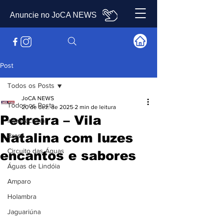
Anuncie no JoCA NEWS
Post
Todos os Posts
JoCA NEWS
Todos os Posts
20 de dez. de 2025
2 min de leitura
Pedreira – Vila
Internacional
Natalina com luzes
Brasil
Circuito das Águas
encantos e sabores
Águas de Lindóia
Amparo
Holambra
Jaguariúna