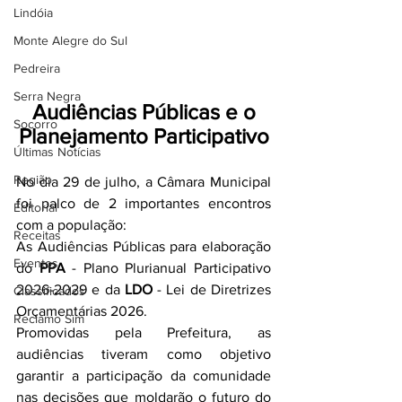
Lindóia
Monte Alegre do Sul
Pedreira
Serra Negra
Audiências Públicas e o
Socorro
Planejamento Participativo
Últimas Notícias
Região
No dia 29 de julho, a Câmara Municipal 
foi palco de 2 importantes encontros 
Editorial
com a população:
Receitas
As Audiências Públicas para elaboração 
Eventos
do 
PPA
 - Plano Plurianual Participativo 
2026-2029 e da 
LDO
 - Lei de Diretrizes 
Classificados
Orçamentárias 2026.
Reclamo Sim
Promovidas pela Prefeitura, as 
audiências tiveram como objetivo 
garantir a participação da comunidade 
nas decisões que moldarão o futuro do 