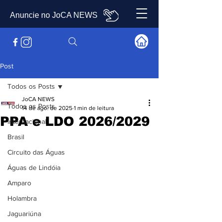
Anuncie no JoCA NEWS
Post
Todos os Posts
JoCA NEWS
Todos os Posts
14 de ago. de 2025
1 min de leitura
PPA e LDO 2026/2029
Internacional
Brasil
Circuito das Águas
Águas de Lindóia
Amparo
Holambra
Jaguariúna