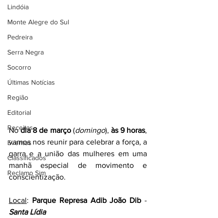
Lindóia
Monte Alegre do Sul
Pedreira
Serra Negra
Socorro
Últimas Notícias
Região
Editorial
Receitas
No 
dia 8 de março
 (
domingo
), 
às 9 horas
, 
vamos nos reunir para celebrar a força, a 
Eventos
garra e a união das mulheres em uma 
Classificados
manhã especial de movimento e 
Reclamo Sim
conscientização.
Local
: 
Parque Represa Adib João Dib
 - 
Santa Lídia