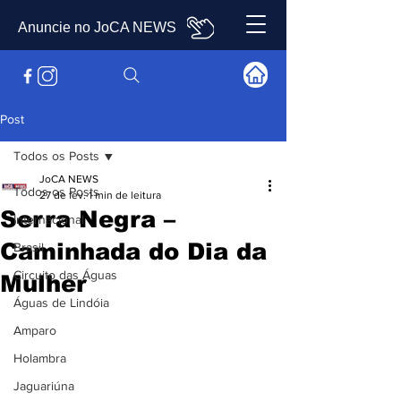
Anuncie no JoCA NEWS
Post
Todos os Posts
JoCA NEWS
Todos os Posts
27 de fev.
1 min de leitura
Serra Negra –
Internacional
Caminhada do Dia da
Brasil
Circuito das Águas
Mulher
Águas de Lindóia
Amparo
Holambra
Jaguariúna