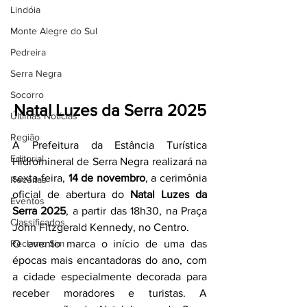
Lindóia
Monte Alegre do Sul
Pedreira
Serra Negra
Socorro
Natal Luzes da Serra 2025
Últimas Notícias
Região
A Prefeitura da Estância Turística 
Editorial
Hidromineral de Serra Negra realizará na 
sexta-feira, 
14 de novembro
, a cerimônia 
Receitas
oficial de abertura do 
Natal Luzes da 
Eventos
Serra 2025
, a partir das 18h30, na Praça 
Classificados
John Fitzgerald Kennedy, no Centro.
Reclamo Sim
O evento marca o início de uma das 
épocas mais encantadoras do ano, com 
a cidade especialmente decorada para 
receber moradores e turistas. A 