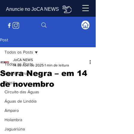
Anuncie no JoCA NEWS
Post
Todos os Posts
JoCA NEWS
Todos os Posts
14 de nov. de 2025
1 min de leitura
Serra Negra – em 14
Internacional
de novembro
Brasil
Circuito das Águas
Águas de Lindóia
Amparo
Holambra
Jaguariúna