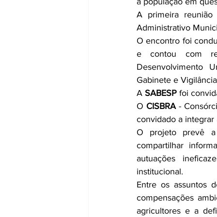
à população em ques
A primeira reunião
Administrativo Munic
O encontro foi condu
e contou com rep
Desenvolvimento Urb
Gabinete e Vigilânci
A 
SABESP
 foi convi
O 
CISBRA
 - Consórc
convidado a integrar 
O projeto prevê a 
compartilhar inform
autuações ineficaz
institucional.
Entre os assuntos d
compensações ambien
agricultores e a de