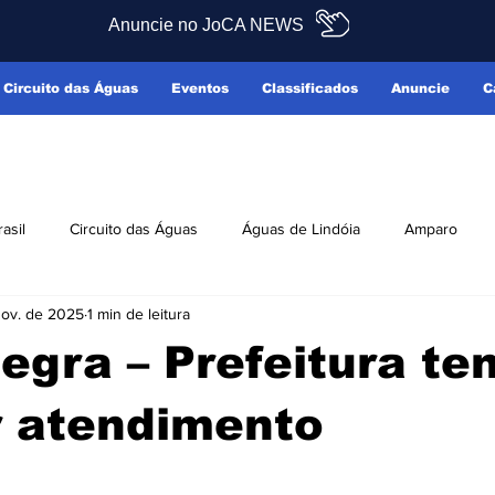
Anuncie no JoCA NEWS
Circuito das Águas
Eventos
Classificados
Anuncie
C
rasil
Circuito das Águas
Águas de Lindóia
Amparo
nov. de 2025
1 min de leitura
Pedreira
Serra Negra
Socorro
Últimas Notícias
egra – Prefeitura te
ficados
Reclamo Sim
r atendimento