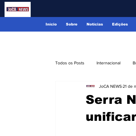
Início
Sobre
Notícias
Edições
Todos os Posts
Internacional
B
JoCA NEWS
21 de 
Lindóia
Monte Alegre do Sul
Serra N
Receitas
Eventos
Classi
unifica