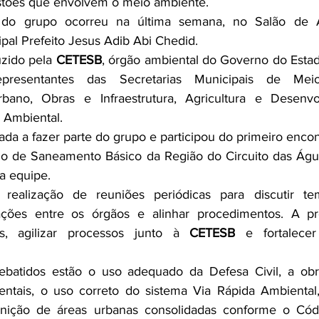
tões que envolvem o meio ambiente.
 do grupo ocorreu na última semana, no Salão de A
ipal Prefeito Jesus Adib Abi Chedid.
zido pela 
CETESB
, órgão ambiental do Governo do Estad
resentantes das Secretarias Municipais de Mei
ano, Obras e Infraestrutura, Agricultura e Desenvol
a Ambiental.
dada a fazer parte do grupo e participou do primeiro encon
io de Saneamento Básico da Região do Circuito das Águ
a equipe.
realização de reuniões periódicas para discutir tem
ações entre os órgãos e alinhar procedimentos. A pro
es, agilizar processos junto à 
CETESB
 e fortalecer
ebatidos estão o uso adequado da Defesa Civil, a obri
tais, o uso correto do sistema Via Rápida Ambiental, 
finição de áreas urbanas consolidadas conforme o Códig