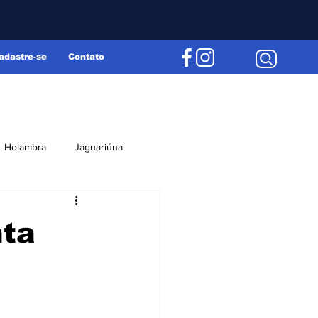
adastre-se
Contato
Holambra
Jaguariúna
Região
Editorial
nta