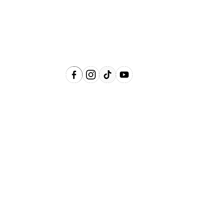
Jaguariúna, Lindóia, Monte Alegre do
Sul, Pedreira, Serra Negra e Socorro e
Região