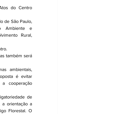
tos do Centro 
o de São Paulo, 
o Ambiente e 
vimento Rural, 
tro.
as também será 
as ambientais, 
posta é evitar 
 a cooperação 
gatoriedade de 
a orientação a 
o Florestal. O 