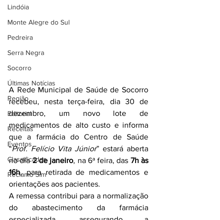
Lindóia
Monte Alegre do Sul
Pedreira
Serra Negra
Socorro
Últimas Notícias
A Rede Municipal de Saúde de Socorro 
Região
recebeu, nesta terça-feira, dia 30 de 
dezembro, um novo lote de 
Editorial
medicamentos de alto custo e informa 
Receitas
que a farmácia do Centro de Saúde 
Eventos
“
Prof. Felício Vita Júnior
” estará aberta 
Classificados
no dia 
2 de janeiro
, na 6ª feira, das 
7h às 
16h
, para retirada de medicamentos e 
Reclamo Sim
orientações aos pacientes.
A remessa contribui para a normalização 
do abastecimento da farmácia 
especializada, assegurando a 