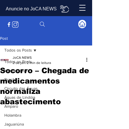
Anuncie no JoCA NEWS
Post
Todos os Posts
JoCA NEWS
Todos os Posts
2 de jan.
2 min de leitura
Socorro – Chegada de
Internacional
medicamentos
Brasil
Circuito das Águas
normaliza
Águas de Lindóia
abastecimento
Amparo
Holambra
Jaguariúna