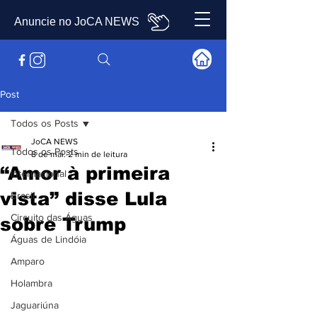
Anuncie no JoCA NEWS
Post
Todos os Posts
JoCA NEWS
Todos os Posts
8 de mai.
2 min de leitura
“Amor à primeira
Internacional
vista” disse Lula
Brasil
Circuito das Águas
sobre Trump
Águas de Lindóia
Amparo
Holambra
Jaguariúna