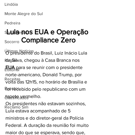
Lindóia
Monte Alegre do Sul
Pedreira
Lula nos EUA e Operação 
Serra Negra
Compliance Zero
Socorro
Últimas Notícias
O presidente do Brasil, Luiz Inácio Lula 
da Silva, chegou à Casa Branca nos 
Região
EUA
 para se reunir com o presidente 
Editorial
norte-americano, Donald Trump, por 
Receitas
volta das 12h15, no horário de Brasília e 
Eventos
foi recebido pelo republicano com um 
tapete vermelho.
Classificados
Os presidentes não estavam sozinhos, 
Reclamo Sim
Lula estava acompanhado de 5 
ministros e do diretor-geral da Polícia 
Federal. A duração da reunião foi muito 
maior do que se esperava, sendo que, 