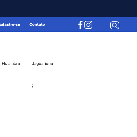
adastre-se
Contato
Holambra
Jaguariúna
Região
Editorial