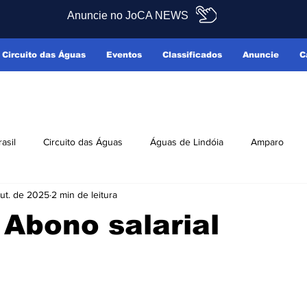
Anuncie no JoCA NEWS
Circuito das Águas
Eventos
Classificados
Anuncie
C
rasil
Circuito das Águas
Águas de Lindóia
Amparo
out. de 2025
2 min de leitura
Pedreira
Serra Negra
Socorro
Últimas Notícias
– Abono salarial
ficados
Reclamo Sim