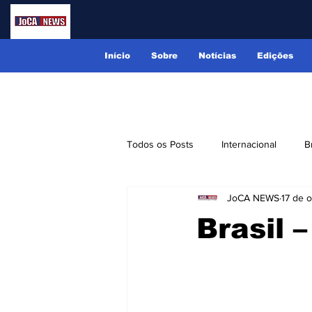
Início
Sobre
Notícias
Edições
Todos os Posts
Internacional
B
JoCA NEWS
17 de 
Lindóia
Monte Alegre do Sul
Brasil 
Receitas
Eventos
Classi