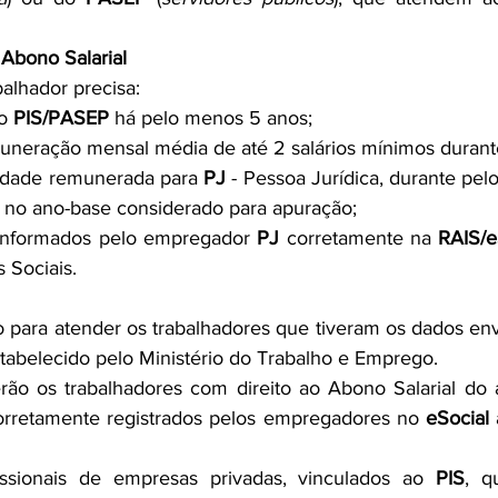
Abono Salarial
abalhador precisa:
o 
PIS/PASEP
 há pelo menos 5 anos;
muneração mensal média de até 2 salários mínimos durant
ividade remunerada para 
PJ
 - Pessoa Jurídica, durante pel
 no ano-base considerado para apuração;
 informados pelo empregador 
PJ
 corretamente na 
RAIS/e
 Sociais.
do para atender os trabalhadores que tiveram os dados en
tabelecido pelo Ministério do Trabalho e Emprego.
rão os trabalhadores com direito ao Abono Salarial do 
orretamente registrados pelos empregadores no 
eSocial
 
ssionais de empresas privadas, vinculados ao 
PIS
, q