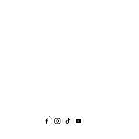
Abrangência
Águas de Lindóia, Amparo, Holambra,
Jaguariúna, Lindóia, Monte Alegre do
Sul, Pedreira, Serra Negra e Socorro e
Região