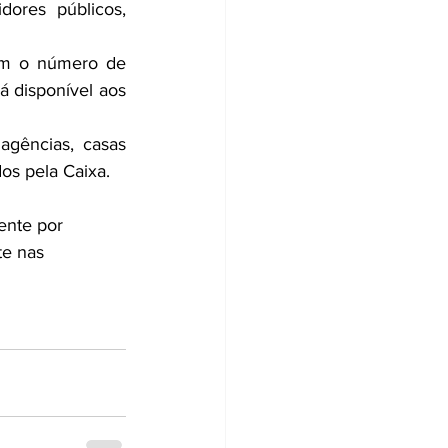
ores públicos, 
om o número de 
 disponível aos 
gências, casas 
os pela Caixa.
ente por 
e nas 