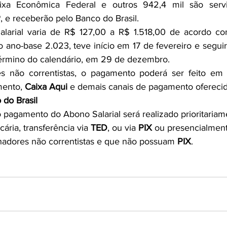
xa Econômica Federal e outros 942,4 mil são servid
P
, e receberão pelo Banco do Brasil.
larial varia de R$ 127,00 a R$ 1.518,00 de acordo c
 ano-base 2.023, teve início em 17 de fevereiro e seguirá
término do calendário, em 29 de dezembro.
es não correntistas, o pagamento poderá ser feito em a
mento, 
Caixa Aqui
 e demais canais de pagamento oferecid
do Brasil
o pagamento do Abono Salarial será realizado prioritariam
ária, transferência via 
TED
, ou via 
PIX
 ou presencialment
lhadores não correntistas e que não possuam 
PIX
.