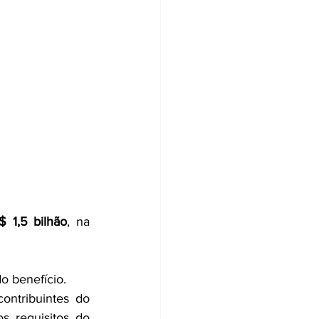
$ 1,5 bilhão
, na 
o benefício.
O abono salarial é um benefício anual que trabalhou para empregadores contribuintes do 
s requisitos do 