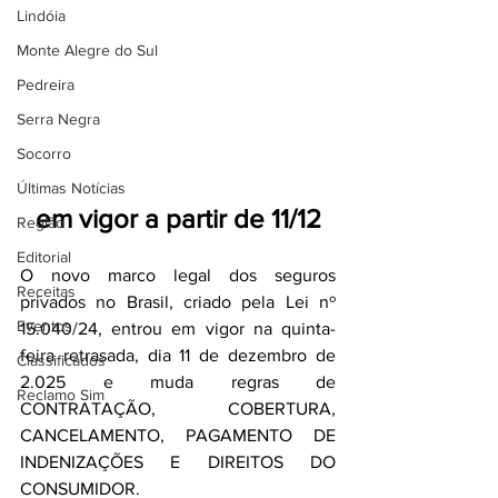
Lindóia
Monte Alegre do Sul
Pedreira
Serra Negra
Socorro
Últimas Notícias
em vigor a partir de 11/12
Região
Editorial
O novo marco legal dos seguros 
Receitas
privados no Brasil, criado pela Lei nº 
Eventos
15.040/24, entrou em vigor na quinta-
feira retrasada, dia 11 de dezembro de 
Classificados
2.025 e muda regras de 
Reclamo Sim
CONTRATAÇÃO, COBERTURA, 
CANCELAMENTO, PAGAMENTO DE 
INDENIZAÇÕES E DIREITOS DO 
CONSUMIDOR.