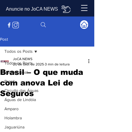
Anuncie no JoCA NEWS
Post
Todos os Posts
JoCA NEWS
Todos os Posts
20 de dez. de 2025
3 min de leitura
Brasil – O que muda
Internacional
com anova Lei de
Brasil
Circuito das Águas
Seguros
Águas de Lindóia
Amparo
Holambra
Jaguariúna