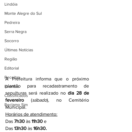
Lindóia
Monte Alegre do Sul
Pedreira
Serra Negra
Socorro
Últimas Notícias
Região
Editorial
Receitas
A Prefeitura informa que o próximo 
plantão para recadastramento de 
Eventos
sepulturas será realizado no 
dia 28 de 
Classificados
fevereiro
 (
sábado
), no Cemitério 
Reclamo Sim
Municipal.
Horários de atendimento:
Das 
7h30
 às 
11h30
 e
Das 
13h30
 às 
16h30.