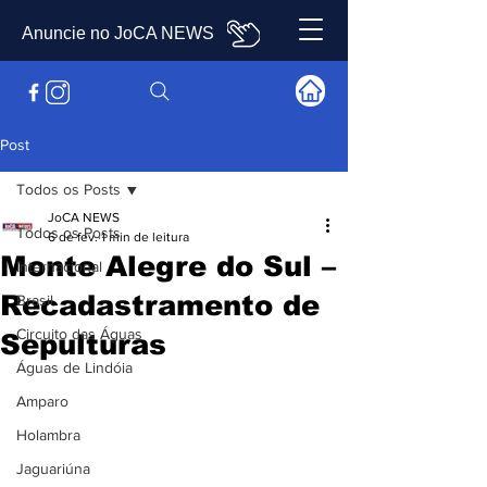
Anuncie no JoCA NEWS
Post
Todos os Posts
JoCA NEWS
Todos os Posts
6 de fev.
1 min de leitura
Monte Alegre do Sul –
Internacional
Recadastramento de
Brasil
Circuito das Águas
Sepulturas
Águas de Lindóia
Amparo
Holambra
Jaguariúna