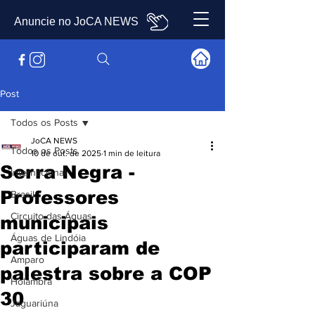
Anuncie no JoCA NEWS
Post
Todos os Posts
JoCA NEWS
Todos os Posts
10 de out. de 2025
1 min de leitura
Serra Negra -
Internacional
Professores
Brasil
Circuito das Águas
municipais
Águas de Lindóia
participaram de
Amparo
palestra sobre a COP
Holambra
30
Jaguariúna