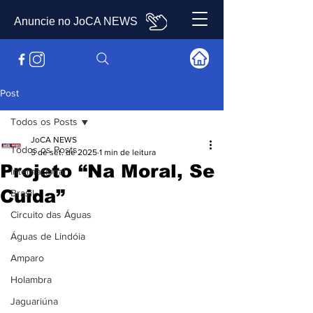
Anuncie no JoCA NEWS
Post
Todos os Posts
JoCA NEWS
Todos os Posts
5 de set. de 2025
1 min de leitura
Projeto “Na Moral, Se
Internacional
Cuida”
Brasil
Circuito das Águas
Águas de Lindóia
Amparo
Holambra
Jaguariúna