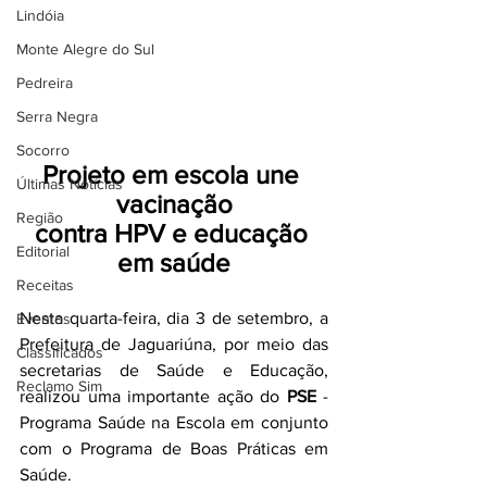
Lindóia
Monte Alegre do Sul
Pedreira
Serra Negra
Socorro
Projeto em escola une 
Últimas Notícias
vacinação
Região
contra HPV e educação 
Editorial
em saúde
Receitas
Nesta quarta-feira, dia 3 de setembro, a 
Eventos
Prefeitura de Jaguariúna, por meio das 
Classificados
secretarias de Saúde e Educação, 
Reclamo Sim
realizou uma importante ação do 
PSE
 - 
Programa Saúde na Escola em conjunto 
com o Programa de Boas Práticas em 
Saúde.