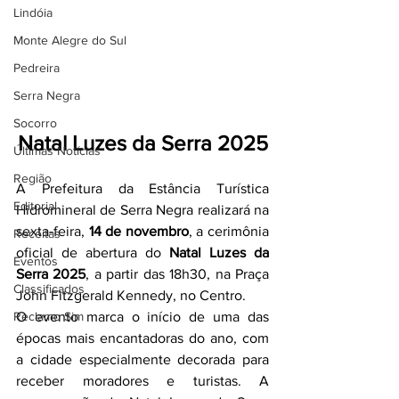
Lindóia
Monte Alegre do Sul
Pedreira
Serra Negra
Socorro
Natal Luzes da Serra 2025
Últimas Notícias
Região
A Prefeitura da Estância Turística 
Editorial
Hidromineral de Serra Negra realizará na 
sexta-feira, 
14 de novembro
, a cerimônia 
Receitas
oficial de abertura do 
Natal Luzes da 
Eventos
Serra 2025
, a partir das 18h30, na Praça 
Classificados
John Fitzgerald Kennedy, no Centro.
Reclamo Sim
O evento marca o início de uma das 
épocas mais encantadoras do ano, com 
a cidade especialmente decorada para 
receber moradores e turistas. A 