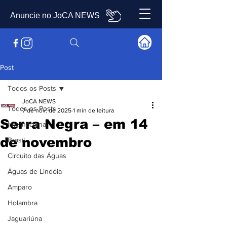
Anuncie no JoCA NEWS
Post
Todos os Posts
JoCA NEWS
Todos os Posts
7 de nov. de 2025
1 min de leitura
Serra Negra – em 14
Internacional
de novembro
Brasil
Circuito das Águas
Águas de Lindóia
Amparo
Holambra
Jaguariúna