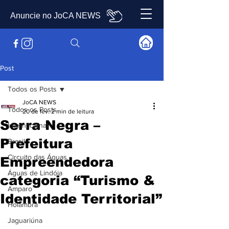
Anuncie no JoCA NEWS
Post
Todos os Posts
JoCA NEWS
Todos os Posts
20 de fev.
2 min de leitura
Serra Negra –
Internacional
Prefeitura
Brasil
Circuito das Águas
Empreendedora
Águas de Lindóia
categoria “Turismo &
Amparo
Identidade Territorial”
Holambra
Jaguariúna