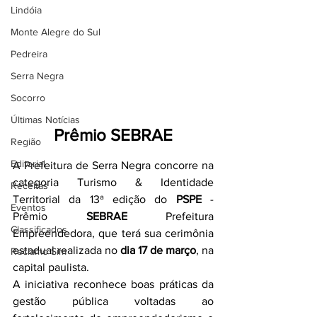
Lindóia
Monte Alegre do Sul
Pedreira
Serra Negra
Socorro
Últimas Notícias
Prêmio SEBRAE
Região
Editorial
A Prefeitura de Serra Negra concorre na 
categoria Turismo & Identidade 
Receitas
Territorial da 13ª edição do 
PSPE
 - 
Eventos
Prêmio 
SEBRAE
 Prefeitura 
Classificados
Empreendedora, que terá sua cerimônia 
estadual realizada no 
dia 17 de março
, na 
Reclamo Sim
capital paulista.
A iniciativa reconhece boas práticas da 
gestão pública voltadas ao 