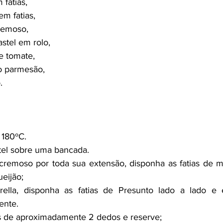
fatias,
m fatias,
remoso,
stel em rolo,
e tomate,
o parmesão,
.
 180ºC.
tel sobre uma bancada.
cremoso por toda sua extensão, disponha as fatias de mo
eijão;
ella, disponha as fatias de Presunto lado a lado e 
ente.
as de aproximadamente 2 dedos e reserve;