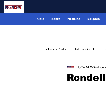
Início
Sobre
Notícias
Edições
Todos os Posts
Internacional
B
JoCA NEWS
24 de 
Lindóia
Monte Alegre do Sul
Rondell
Receitas
Eventos
Classi