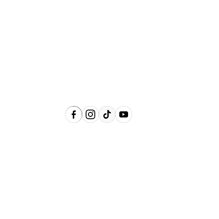
Abrangência
Águas de Lindóia, Amparo, Holambra,
Jaguariúna, Lindóia, Monte Alegre do
Sul, Pedreira, Serra Negra e Socorro e
Região