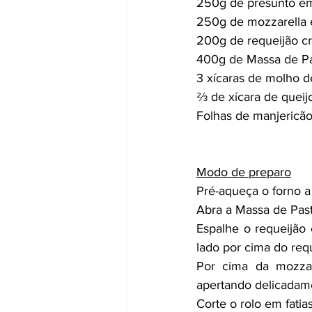
250g de presunto em 
250g de mozzarella e
200g de requeijão c
400g de Massa de Pa
3 xícaras de molho d
⅔ de xícara de queij
Folhas de manjericão
Modo de preparo
Pré-aqueça o forno a
Abra a Massa de Pas
Espalhe o requeijão 
lado por cima do requ
Por cima da mozzar
apertando delicadam
Corte o rolo em fati