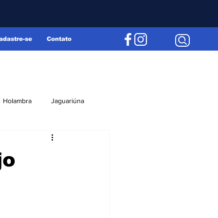
adastre-se
Contato
Holambra
Jaguariúna
Região
Editorial
jo