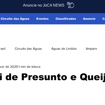
Anuncie no JoCA NEWS
Circuito das Águas
Eventos
Classificados
Anuncie
C
rasil
Circuito das Águas
Águas de Lindóia
Amparo
out. de 2025
1 min de leitura
Pedreira
Serra Negra
Socorro
Últimas Notícias
i de Presunto e Quei
ficados
Reclamo Sim