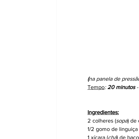
(
na panela de pressão)
Tempo
: 
20 minutos
 -
Ingredientes:
2 colheres (
sopa
) de 
1/2 gomo de linguiça
1 xícara (
chá
) de bac