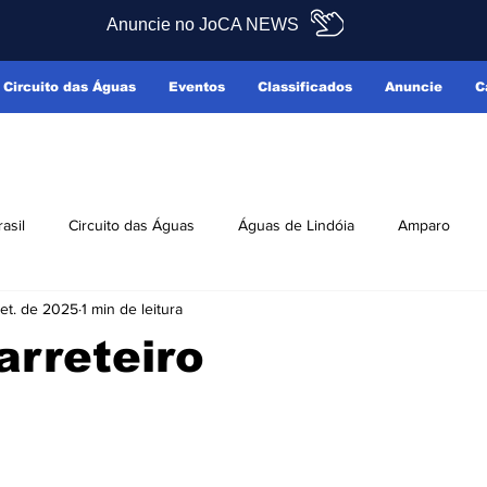
Anuncie no JoCA NEWS
Circuito das Águas
Eventos
Classificados
Anuncie
C
rasil
Circuito das Águas
Águas de Lindóia
Amparo
set. de 2025
1 min de leitura
Pedreira
Serra Negra
Socorro
Últimas Notícias
arreteiro
ficados
Reclamo Sim