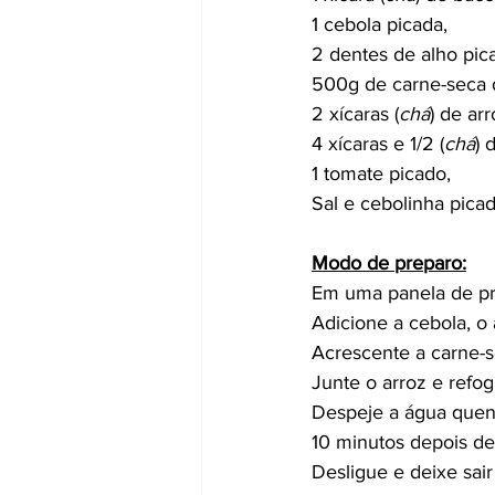
1 cebola picada,
2 dentes de alho pic
500g de carne-seca 
2 xícaras (
chá
) de ar
4 xícaras e 1/2 (
chá
) 
1 tomate picado,
Sal e cebolinha picad
Modo de preparo:
Em uma panela de pre
Adicione a cebola, o
Acrescente a carne-se
Junte o arroz e refo
Despeje a água quent
10 minutos depois de 
Desligue e deixe sai