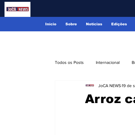
Início
Sobre
Notícias
Edições
Todos os Posts
Internacional
B
JoCA NEWS
19 de 
Lindóia
Monte Alegre do Sul
Arroz c
Receitas
Eventos
Classi