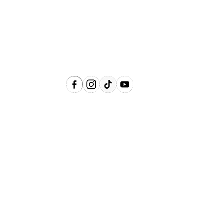
Águas de Lindóia, Amparo, Holambra,
Jaguariúna, Lindóia, Monte Alegre do
Sul, Pedreira, Serra Negra e Socorro e
Região