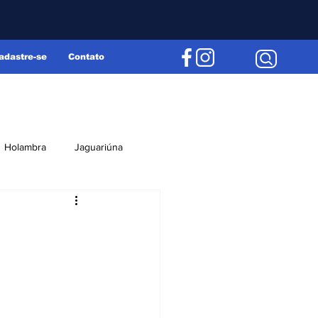
adastre-se
Contato
Holambra
Jaguariúna
Região
Editorial