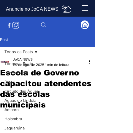
Anuncie no JoCA NEWS
Post
Todos os Posts
JoCA NEWS
Todos os Posts
29 de ago. de 2025
1 min de leitura
Escola de Governo
Internacional
capacitou atendentes
Brasil
Circuito das Águas
das escolas
Águas de Lindóia
municipais
Amparo
Holambra
Jaguariúna