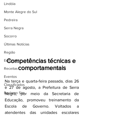
Lindóia
Monte Alegre do Sul
Pedreira
Serra Negra
Socorro
Últimas Notícias
Região
Competências técnicas e 
Editorial
comportamentais
Receitas
Eventos
Na terça e quarta-feira passada, dias 26 
Classificados
e 27 de agosto, a Prefeitura de Serra 
Reclamo Sim
Negra, por meio da Secretaria de 
Educação, promoveu treinamento da 
Escola de Governo. Voltados a 
atendentes das unidades escolares 