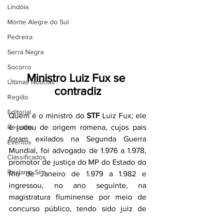
Lindóia
Monte Alegre do Sul
Pedreira
Serra Negra
Socorro
Ministro Luiz Fux se 
Últimas Notícias
contradiz
Região
Editorial
Quem é o ministro do 
STF
 Luiz Fux; ele 
Receitas
é judeu de origem romena, cujos pais 
foram exilados na Segunda Guerra 
Eventos
Mundial, foi advogado de 1.976 a 1.978, 
Classificados
promotor de justiça do MP do Estado do 
Reclamo Sim
Rio de Janeiro de 1.979 a 1.982 e 
ingressou, no ano seguinte, na 
magistratura fluminense por meio de 
concurso público, tendo sido juiz de 