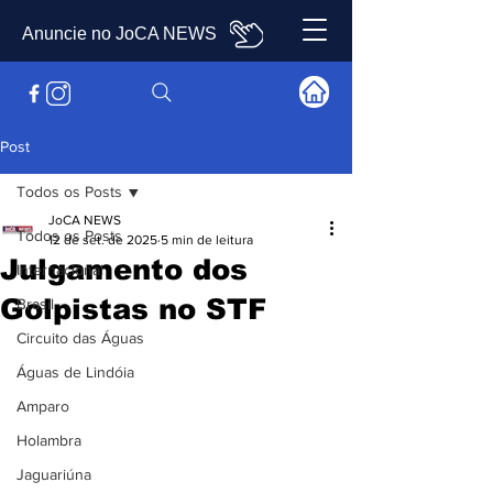
Anuncie no JoCA NEWS
Post
Todos os Posts
JoCA NEWS
Todos os Posts
12 de set. de 2025
5 min de leitura
Julgamento dos
Internacional
Golpistas no STF
Brasil
Circuito das Águas
Águas de Lindóia
Amparo
Holambra
Jaguariúna