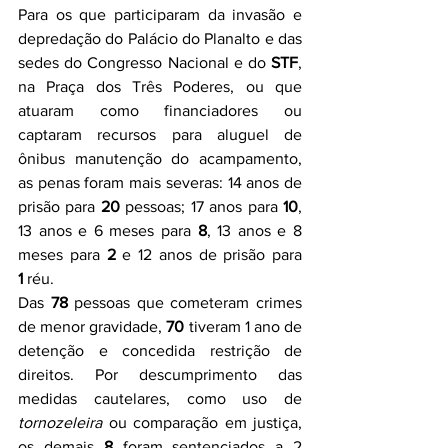
Para os que participaram da invasão e 
depredação do Palácio do Planalto e das 
sedes do Congresso Nacional e do 
STF
, 
na Praça dos Três Poderes, ou que 
atuaram como financiadores ou 
captaram recursos para aluguel de 
ônibus manutenção do acampamento, 
as penas foram mais severas: 14 anos de 
prisão para 
20
 pessoas; 17 anos para 
10
, 
13 anos e 6 meses para 
8
, 13 anos e 8 
meses para 
2
 e 12 anos de prisão para 
1
 réu.
Das 
78
 pessoas que cometeram crimes 
de menor gravidade, 
70
 tiveram 1 ano de 
detenção e concedida restrição de 
direitos. Por descumprimento das 
medidas cautelares, como uso de 
tornozeleira
 ou comparação em justiça, 
os demais 
8
 foram sentenciados a 2 