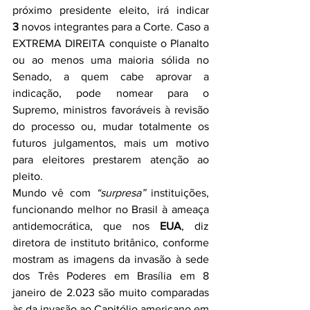
próximo presidente eleito, irá indicar 
3
 novos integrantes para a Corte. Caso a 
EXTREMA DIREITA conquiste o Planalto 
ou ao menos uma maioria sólida no 
Senado, a quem cabe aprovar a 
indicação, pode nomear para o 
Supremo, ministros favoráveis à revisão 
do processo ou, mudar totalmente os 
futuros julgamentos, mais um motivo 
para eleitores prestarem atenção ao 
pleito.
Mundo vê com 
“surpresa”
 instituições, 
funcionando melhor no Brasil à ameaça 
antidemocrática, que nos 
EUA
, diz 
diretora de instituto britânico, conforme 
mostram as imagens da invasão à sede 
dos Três Poderes em Brasília em 8 
janeiro de 2.023 são muito comparadas 
às da invasão ao Capitólio americano em 