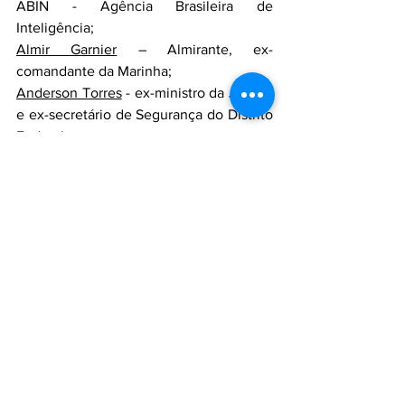
ABIN - Agência Brasileira de 
Inteligência;
Almir Garnier
 – Almirante, ex-
comandante da Marinha;
Anderson Torres
 - ex-ministro da Justiça 
e ex-secretário de Segurança do Distrito 
Federal;
Augusto Heleno
 – General, ex-ministro 
do GSI - Gabinete de Segurança 
Institucional;
Paulo Sérgio Nogueira
 – General, ex-
ministro da Defesa;
Walter Braga Netto
 - ex-ministro de 
Bolsonaro e candidato a vice na chapa 
de 2022;
Mauro Cid
 – Tenente-coronel, ex-
ajudante de ordens de Bolsonaro.
Brasil