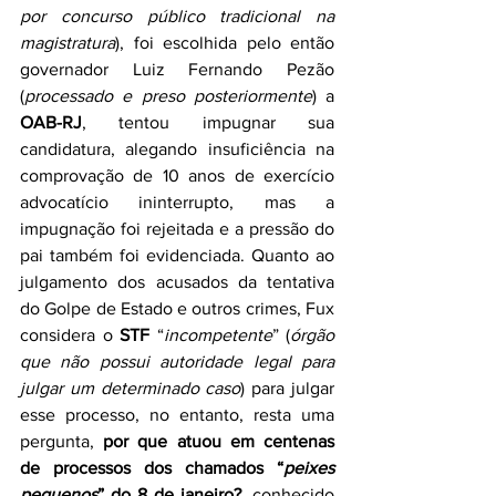
por concurso público tradicional na 
magistratura
), foi escolhida pelo então 
governador Luiz Fernando Pezão 
(
processado e preso posteriormente
) a 
OAB-RJ
, tentou impugnar sua 
candidatura, alegando insuficiência na 
comprovação de 10 anos de exercício 
advocatício ininterrupto, mas a 
impugnação foi rejeitada e a pressão do 
pai também foi evidenciada. Quanto ao 
julgamento dos acusados da tentativa 
do Golpe de Estado e outros crimes, Fux 
considera o 
STF
 “
incompetente
” (
órgão 
que
não possui autoridade legal para 
julgar um determinado caso
) para julgar 
esse processo, no entanto, resta uma 
pergunta, 
por que atuou em centenas 
de processos dos chamados “
peixes 
pequenos
” do 8 de janeiro?
, conhecido 