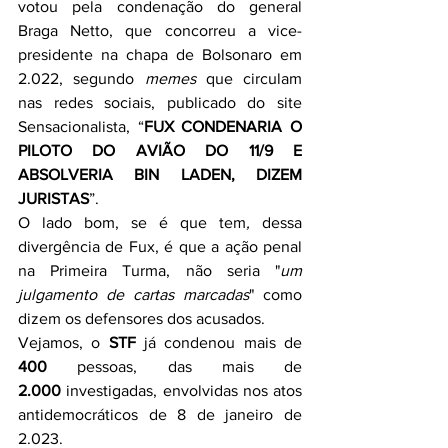
votou pela condenação do general 
Braga Netto, que concorreu a vice-
presidente na chapa de Bolsonaro em 
2.022, segundo 
memes
 que circulam 
nas redes sociais, publicado do site 
Sensacionalista, “
FUX CONDENARIA O 
PILOTO DO AVIÃO DO 11/9 E 
ABSOLVERIA BIN LADEN, DIZEM 
JURISTAS
”.
O lado bom, se é que tem
,
 dessa 
divergência de Fux, é que a ação penal 
na Primeira Turma, não seria "
um 
julgamento de cartas marcadas
" como 
dizem os defensores dos acusados.
Vejamos, o 
STF
 já condenou mais de 
400
 pessoas, das mais de 
2.000
 investigadas, envolvidas nos atos 
antidemocráticos de 8 de janeiro de 
2.023.