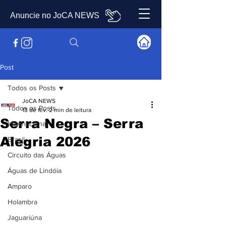
Anuncie no JoCA NEWS
Post
Todos os Posts
JoCA NEWS
Todos os Posts
13 de fev.
2 min de leitura
Serra Negra – Serra
Internacional
Alegria 2026
Brasil
Circuito das Águas
Águas de Lindóia
Amparo
Holambra
Jaguariúna