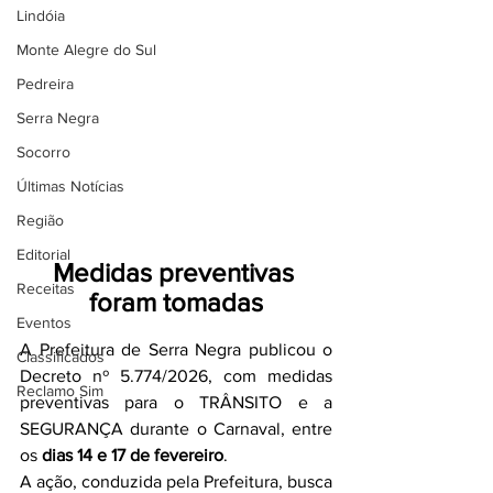
Lindóia
Monte Alegre do Sul
Pedreira
Serra Negra
Socorro
Últimas Notícias
Região
Editorial
Medidas preventivas 
Receitas
foram tomadas
Eventos
A Prefeitura de Serra Negra publicou o 
Classificados
Decreto nº 5.774/2026, com medidas 
Reclamo Sim
preventivas para o TRÂNSITO e a 
SEGURANÇA durante o Carnaval, entre 
os 
dias 14 e 17 de fevereiro
.
A ação, conduzida pela Prefeitura, busca 