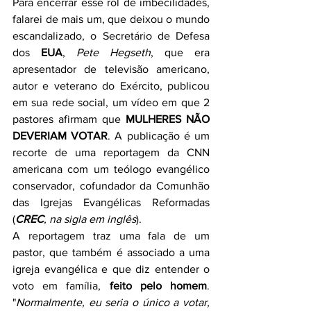
Para encerrar esse rol de imbecilidades, 
falarei de mais um, que deixou o mundo 
escandalizado, o Secretário de Defesa 
dos 
EUA
, 
Pete Hegseth
, que era 
apresentador de televisão americano, 
autor e veterano do Exército, publicou 
em sua rede social, um vídeo em que 2 
pastores afirmam que 
MULHERES NÃO 
DEVERIAM VOTAR
. A publicação é um 
recorte de uma reportagem da CNN 
americana com um teólogo evangélico 
conservador, cofundador da Comunhão 
das Igrejas Evangélicas Reformadas 
(
CREC
, na sigla em inglês
).
A reportagem traz uma fala de um 
pastor, que também é associado a uma 
igreja evangélica e que diz entender o 
voto em família, 
feito pelo homem
. 
"
Normalmente, eu seria o único a votar, 