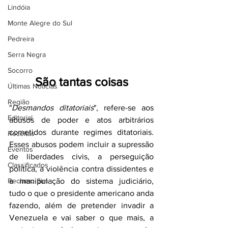
Lindóia
Monte Alegre do Sul
Pedreira
Serra Negra
Socorro
São tantas coisas
Últimas Notícias
Região
"
Desmandos ditatoriais
", refere-se aos 
Editorial
abusos de poder e atos arbitrários 
cometidos durante regimes ditatoriais. 
Receitas
Esses abusos podem incluir a supressão 
Eventos
de liberdades civis, a perseguição 
Classificados
política, a violência contra dissidentes e 
Reclamo Sim
a manipulação do sistema judiciário, 
tudo o que o presidente americano anda 
fazendo, além de pretender invadir a 
Venezuela e vai saber o que mais, a 