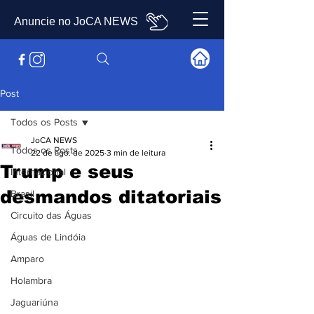
Anuncie no JoCA NEWS
Post
Todos os Posts
JoCA NEWS
Todos os Posts
22 de ago. de 2025
3 min de leitura
Trump e seus
Internacional
desmandos ditatoriais
Brasil
Circuito das Águas
Águas de Lindóia
Amparo
Holambra
Jaguariúna